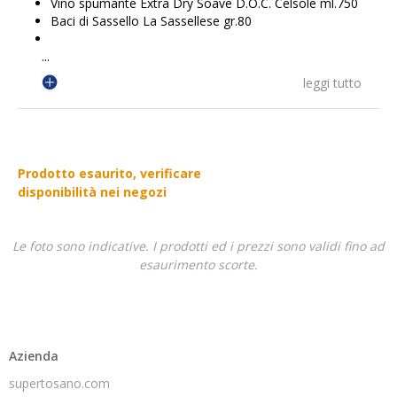
Vino spumante Extra Dry Soave D.O.C. Celsole ml.750
Baci di Sassello La Sassellese gr.80
...
leggi tutto
Prodotto esaurito, verificare
disponibilità nei negozi
Le foto sono indicative. I prodotti ed i prezzi sono validi fino ad
esaurimento scorte.
Azienda
supertosano.com