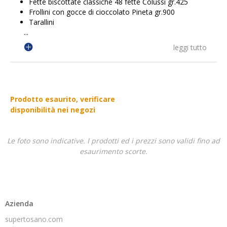
Fette biscottate classiche 48 fette Colussi gr.425
Frollini con gocce di cioccolato Pineta gr.900
Tarallini
...
leggi tutto
Prodotto esaurito, verificare
disponibilità nei negozi
Le foto sono indicative. I prodotti ed i prezzi sono validi fino ad
esaurimento scorte.
Azienda
supertosano.com