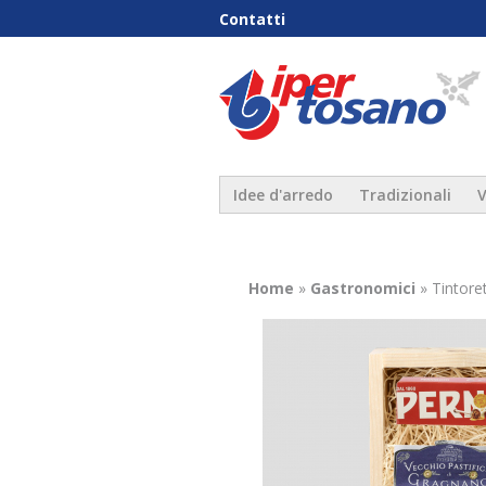
Contatti
Idee d'arredo
Tradizionali
V
Tu sei qui
Home
»
Gastronomici
» Tintore