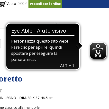
Vuoto
0,00 €
Procedi con l'ordine
sano
Gift Card E Buoni
oretto
€
N LEGNO - DIM. 39 X 37 H6,5 cm
ne classico alle mandorle