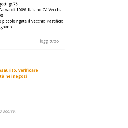
otti gr.75
Carnaroli 100% Italiano Cà Vecchia
00
piccole rigate Il Vecchio Pastificio
ragnano
leggi tutto
saurito, verificare
ità nei negozi
o scorte.