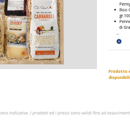
Pernig
Riso 
gr.10
Penne 
di G
...
Prodotto e
disponibil
sono indicative. I prodotti ed i prezzi sono validi fino ad esauriment