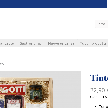
Salta al
contenuto
principale
Natale Supermercati To
aligette
Gastronomici
Nuove esigenze
Tutti i prodotti
tto
Tint
32,90 
CASSETTA I
Torro